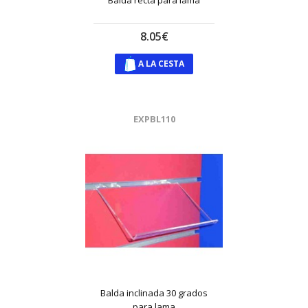
Balda recta para lama
8.05€
A LA CESTA
EXPBL110
Balda inclinada 30 grados
para lama