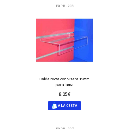
EXPBL203
Balda recta con visera 15mm
para lama
8.05€
A LA CESTA
EXPBL207