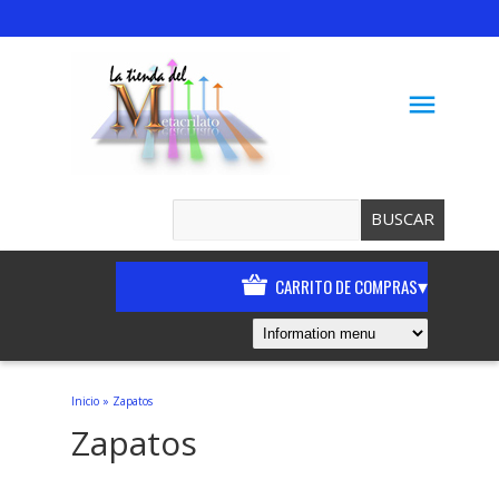
menu
BUSCAR
▾
CARRITO DE COMPRAS
Inicio
»
Zapatos
Zapatos