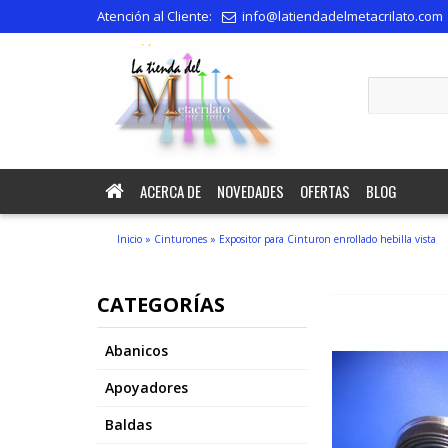
Atención al Cliente:
info@latiendadelmetacrilato.com
recepción.
ACERCA DE
NOVEDADES
OFERTAS
BLOG
Inicio
»
Cinturones
»
Expositor para Cinturon enrollado hebilla vista
CATEGORÍAS
Abanicos
Apoyadores
Baldas