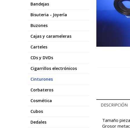
Bandejas
Bisuteria - Joyería
Buzones
Cajas y carameleras
Carteles
CDs y DVDs
Cigarrillos electrónicos
Cinturones
Corbateros
Cosmética
DESCRIPCIÓN
Cubos
Tamaño piez
Dedales
Grosor metacr