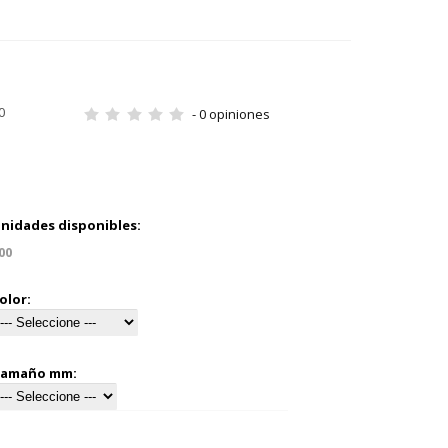
0
- 0 opiniones
nidades disponibles:
00
olor:
amaño mm: