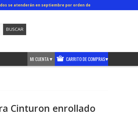
didos se atenderán en septiembre por orden de
BUSCAR
▾
▾
MI CUENTA
CARRITO DE COMPRAS
ra Cinturon enrollado