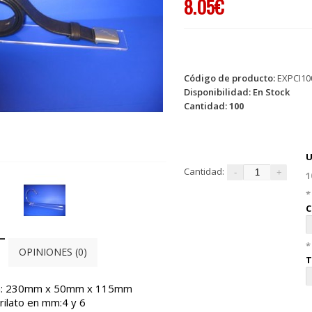
8.05€
Código de producto:
EXPCI10
Disponibilidad:
En Stock
Cantidad:
100
U
Cantidad:
1
*
C
*
OPINIONES (0)
T
a: 230mm x 50mm x 115mm
ilato en mm:4 y 6