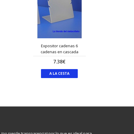
Expositor cadenas 6
Expos
cadenas en cascada
7.38€
A LA CESTA
s (no pierde transparencia) por lo que es ideal para