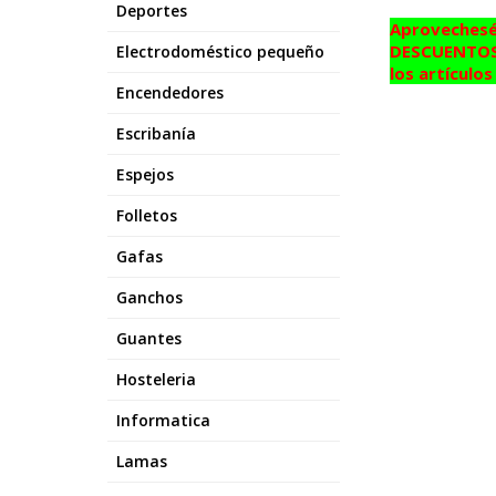
Deportes
Aprovechesé
DESCUENTOS 
Electrodoméstico pequeño
los artículo
Encendedores
Escribanía
Espejos
Folletos
Gafas
Ganchos
Guantes
Hosteleria
Informatica
Lamas