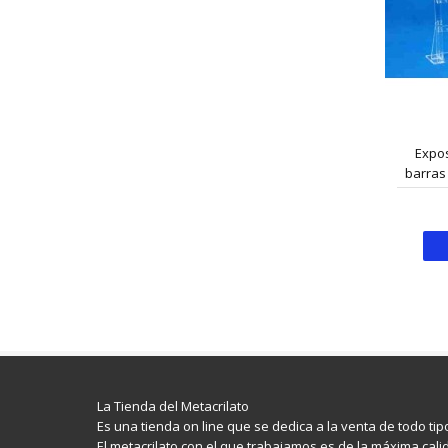
Expos
barras
La Tienda del Metacrilato
Es una tienda on line que se dedica a la venta de todo ti
El metacrilato con el que trabajamos es de la máxima calid