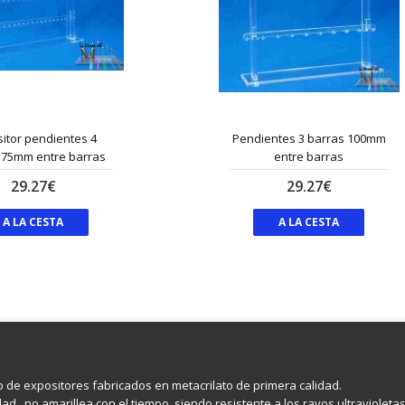
itor pendientes 4
Pendientes 3 barras 100mm
 75mm entre barras
entre barras
29.27€
29.27€
A LA CESTA
A LA CESTA
po de expositores fabricados en metacrilato de primera calidad.
ad , no amarillea con el tiempo, siendo resistente a los rayos ultravioleta