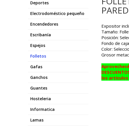
FOLLE
Deportes
PARED
Electrodoméstico pequeño
Encendedores
Expositor incl
Tamaño: Folle
Escribanía
Posición: Selec
Fondo de caja:
Espejos
Color: Seleccio
Grosor metacr
Folletos
Aprovechesé
Gafas
DESCUENTOS 
Ganchos
los artículo
Guantes
Hosteleria
Informatica
Lamas