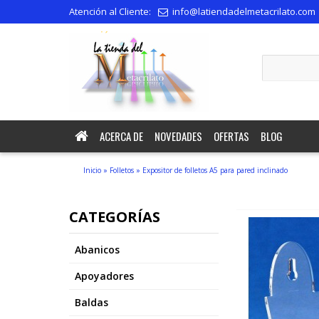
Atención al Cliente:
info@latiendadelmetacrilato.com
recepción.
ACERCA DE
NOVEDADES
OFERTAS
BLOG
Inicio
»
Folletos
»
Expositor de folletos A5 para pared inclinado
CATEGORÍAS
Abanicos
Apoyadores
Baldas