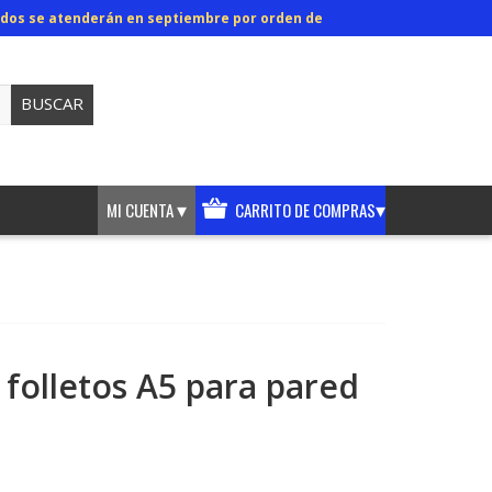
didos se atenderán en septiembre por orden de
BUSCAR
▾
▾
MI CUENTA
CARRITO DE COMPRAS
 folletos A5 para pared