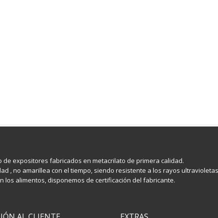
po de expositores fabricados en metacrilato de primera calidad.
ad , no amarillea con el tiempo, siendo resistente a los rayos ultravioleta
 los alimentos, disponemos de certificación del fabricante.
IÓN AL CLIENTE
EXTRAS