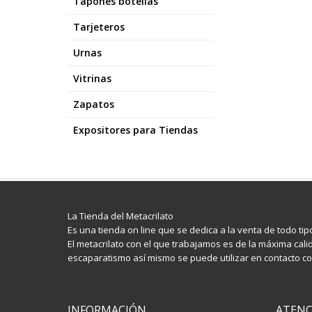
Tapones botellas
Tarjeteros
Urnas
Vitrinas
Zapatos
Expositores para Tiendas
La Tienda del Metacrilato
Es una tienda on line que se dedica a la venta de todo ti
El metacrilato con el que trabajamos es de la máxima calid
escaparatismo así mismo se puede utilizar en contacto con
INFORMACIÓN
ATENC