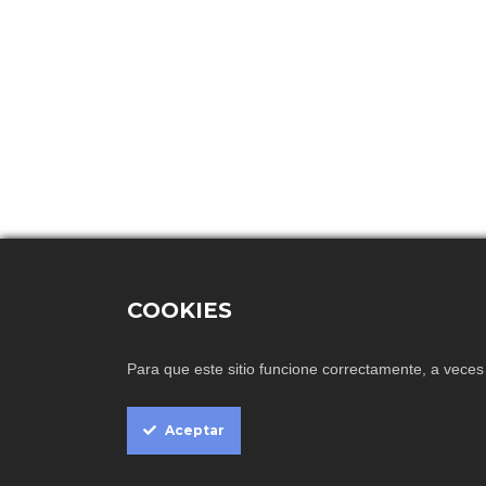
COOKIES
Cookie
Para que este sitio funcione correctamente, a vece
Box
Settings
Aceptar