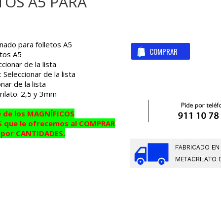
TOS A5 PARA
inado para folletos A5
tos A5
cionar de la lista
 Seleccionar de la lista
nar de la lista
ilato: 2,5 y 3mm
 de los MAGNÍFICOS
que le ofrecemos al COMPRAR
s por CANTIDADES.