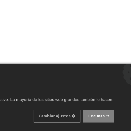
tivo. La mayoría de los sitios web grandes también lo hacen.
Cambiar ajustes
Lee mas