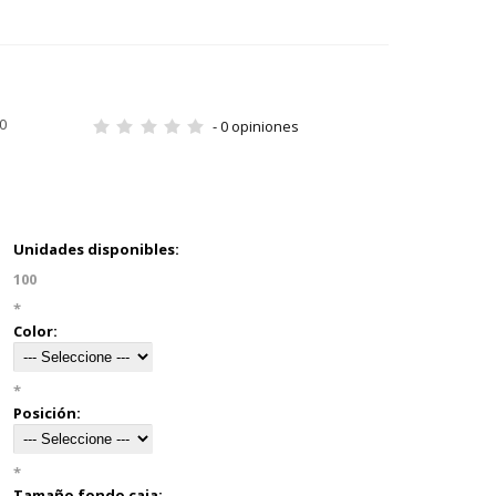
0
- 0 opiniones
Unidades disponibles:
100
*
Color:
*
Posición:
*
Tamaño fondo caja: