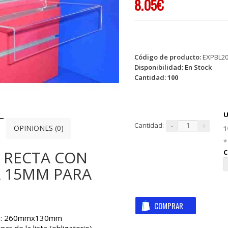
8.05€
Código de producto:
EXPBL2
Disponibilidad:
En Stock
Cantidad:
100
U
Cantidad:
OPINIONES (0)
1
*
 RECTA CON
C
A 15MM PARA
a: 260mmx130mm