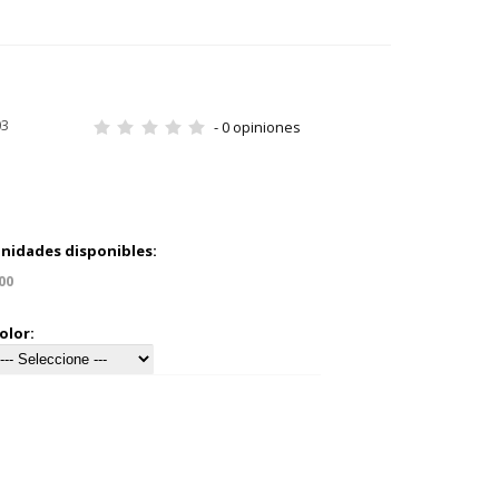
03
- 0 opiniones
nidades disponibles:
00
olor: