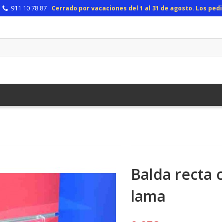
911 10 78 87
Cerrado por vacaciones del 1 al 31 de agosto. Los pe
Balda recta 
lama