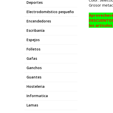
Color: Seleccio
Deportes
Grosor metac
Electrodoméstico pequeño
Aprovechesé
DESCUENTOS 
Encendedores
los artículo
Escribanía
Espejos
Folletos
Gafas
Ganchos
Guantes
Hosteleria
Informatica
Lamas