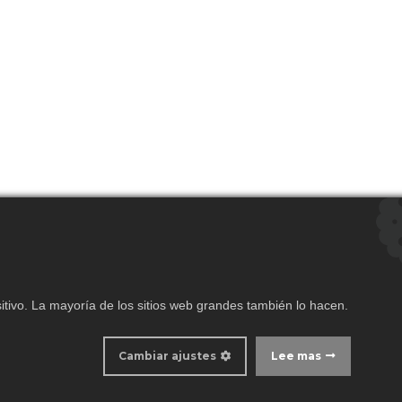
tivo. La mayoría de los sitios web grandes también lo hacen.
Cambiar ajustes
Lee mas