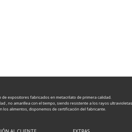
po de expositores fabricados en metacrilato de primera calidad.
ad , no amarillea con el tiempo, siendo resistente a los rayos ultravioleta
 los alimentos, disponemos de certificación del fabricante.
IÓN AL CLIENTE
EXTRAS