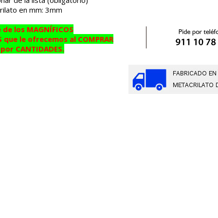
nar de la lista (obligatorio)
rilato en mm: 3mm
 de los MAGNÍFICOS
que le ofrecemos al COMPRAR
s por CANTIDADES.