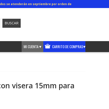
didos se atenderán en septiembre por orden de
BUSCAR
▾
▾
MI CUENTA
CARRITO DE COMPRAS
con visera 15mm para