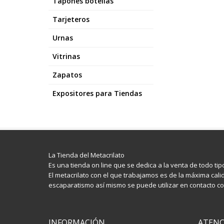
Tapones botellas
Tarjeteros
Urnas
Vitrinas
Zapatos
Expositores para Tiendas
La Tienda del Metacrilato
Es una tienda on line que se dedica a la venta de todo ti
El metacrilato con el que trabajamos es de la máxima calid
escaparatismo así mismo se puede utilizar en contacto con
INFORMACIÓN
ATENC