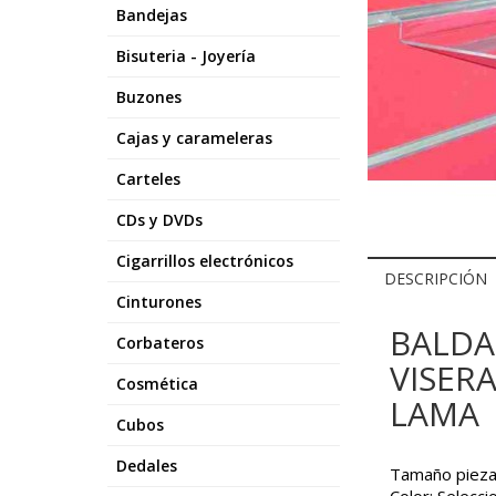
Bandejas
Bisuteria - Joyería
Buzones
Cajas y carameleras
Carteles
CDs y DVDs
Cigarrillos electrónicos
DESCRIPCIÓN
Cinturones
BALDA
Corbateros
VISER
Cosmética
LAMA
Cubos
Dedales
Tamaño piez