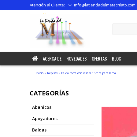
Atención al Cliente:
info@latiendadelmetacrilato.com
recepción.
ACERCA DE
NOVEDADES
OFERTAS
BLOG
Inicio
»
Repisas
»
Balda recta con visera 15mm para lama
CATEGORÍAS
Abanicos
Apoyadores
Baldas