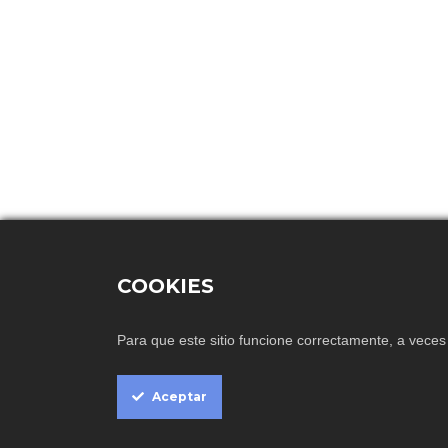
COOKIES
Cookie
Para que este sitio funcione correctamente, a vece
Box
Settings
Aceptar